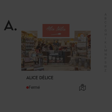
A
A
.
B
C
F
G
H
I
K
L
M
N
P
S
W
Z
ALICE DÉLICE
Fermé