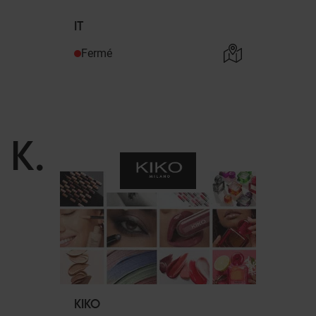
IT
Fermé
K
.
KIKO