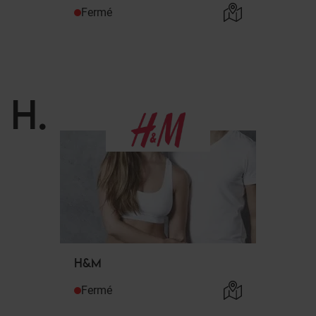
Fermé
H
.
H&M
Fermé