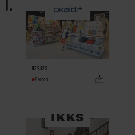
I
.
IDKIDS
Fermé