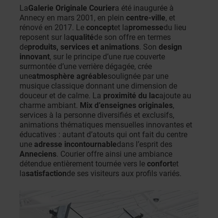
La
Galerie Originale Courier
a été inaugurée à
Annecy en mars 2001, en plein
centre-ville
, et
rénové en 2017. Le
concept
et la
promesse
du lieu
reposent sur la
qualité
de son offre en termes
de
produits, services et animations
. Son
design
innovant
, sur le principe d’une rue couverte
surmontée d’une verrière dégagée, crée
une
atmosphère agréable
soulignée par une
musique classique donnant une dimension de
douceur et de calme. La
proximité du lac
ajoute au
charme ambiant.
Mix d’enseignes originales
,
services à la personne diversifiés et exclusifs,
animations thématiques mensuelles innovantes et
éducatives : autant d’atouts qui ont fait du centre
une
adresse incontournable
dans l’esprit des
Anneciens
. Courier offre ainsi une ambiance
détendue entièrement tournée vers le
confort
et
la
satisfaction
de ses visiteurs aux profils variés.