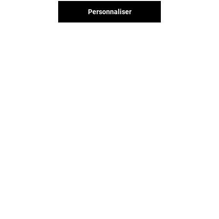
Personnaliser
Vous avez quitté Courier ?
L'aventure continue sur les
réseaux sociaux !
COURIER & VOUS