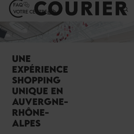
Panneau de gestion des cookies
FAQ
VOTRE CENTRE
UNE
EXPÉRIENCE
SHOPPING
UNIQUE EN
AUVERGNE-
RHÔNE-
ALPES