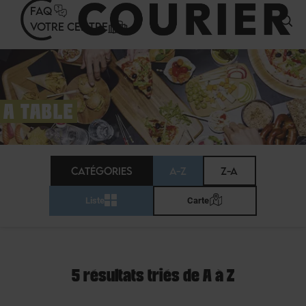
Panneau de gestion des cookies
FAQ
VOTRE CENTRE
A TABLE
CATÉGORIES
A-Z
Z-A
Liste
Carte
5 résultats triés de A à Z