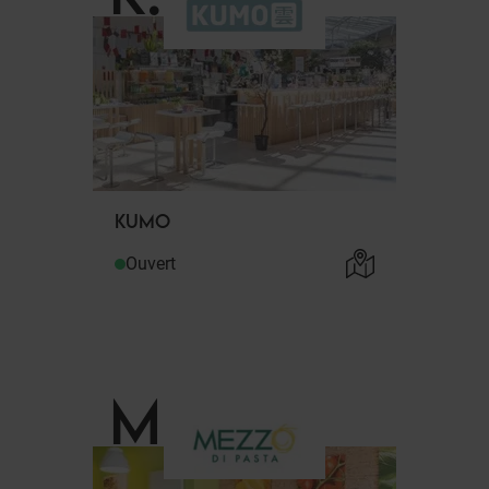
KUMO
Ouvert
M
.