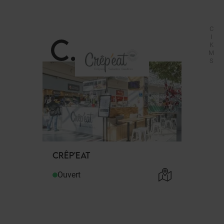
C
C
.
I
K
M
S
CRÊP'EAT
Ouvert