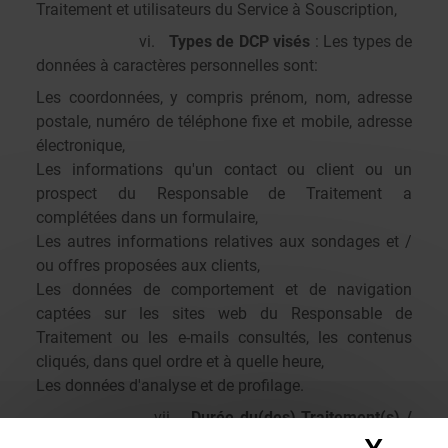
Traitement et utilisateurs du Service à Souscription,
vi.
Types de DCP visés
: Les types de
données à caractères personnelles sont:
Les coordonnées, y compris prénom, nom, adresse
postale, numéro de téléphone fixe et mobile, adresse
électronique,
Les informations qu'un contact ou client ou un
prospect du Responsable de Traitement a
complétées dans un formulaire,
Les autres informations relatives aux sondages et /
ou offres proposées aux clients,
Les données de comportement et de navigation
captées sur les sites web du Responsable de
Traitement ou les e-mails consultés, les contenus
cliqués, dans quel ordre et à quelle heure,
Les données d'analyse et de profilage.
vii.
Durée du(des) Traitement(s) /
durée de conservation des DCP
: le Client, comme