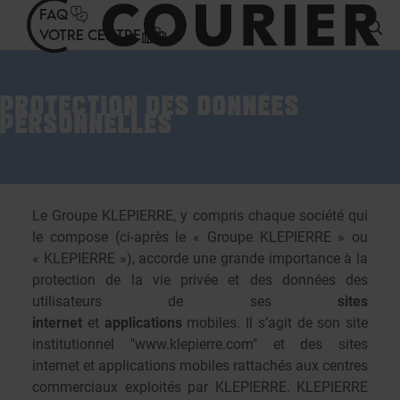
Panneau de gestion des cookies
FAQ
VOTRE CENTRE
PROTECTION DES DONNÉES
PERSONNELLES
Le Groupe KLEPIERRE, y compris chaque société qui
le compose (ci-après le « Groupe KLEPIERRE » ou
« KLEPIERRE »), accorde une grande importance à la
protection de la vie privée et des données des
utilisateurs de ses
sites
internet
et
applications
mobiles. Il s’agit de son site
institutionnel "
www.klepierre.com
" et des sites
internet et applications mobiles rattachés aux centres
commerciaux exploités par KLEPIERRE. KLEPIERRE