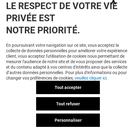
X
Masq
LE RESPECT DE VOTRE VIE
Responsable de Traitement, détermine la période
pendant laquelle des DCP sont hébergées sur la
PRIVÉE EST
Plateforme Selligent. Les DCP du Responsable de
Traitement ne sont en tout état de cause par
NOTRE PRIORITÉ.
conservées sur le Plateforme Selligent après la
cessation du contrat entre Selligent et son Client.
En poursuivant votre navigation sur ce site, vous acceptez la
collecte de données personnelles pour améliorer votre expérience
Société Microsoft :
client, vous acceptez l'utilisation de cookies nous permettant de
Nom, RCS, capital social, siège social
: Microsoft
mesurer l'audience de notre site et de vous proposer des services
et du contenu adapté à vos centres d'intérêts ainsi que la collecte
France, siège social situé au 37 quai du président
d’autres données personnelles. Pour plus d'informations ou pour
Roosevelt 92130 Issy les Moulineaux, capital social
changer vos préférences de cookies,
veuillez cliquer ici.
de 4.240.000€
Tout accepter
Services visés par la sous-traitance / objet du
contrat
: Services en Ligne, Microsoft Azure Active
Tout refuser
Directory B2C
Nature et objet du(des) Traitement(s) réalisé(s) sur
les DCP dans le cadre de la sous-
Personnaliser
traitance
: Stockage des données d’inscription des
utilisateurs. Transfert des données d’inscription aux