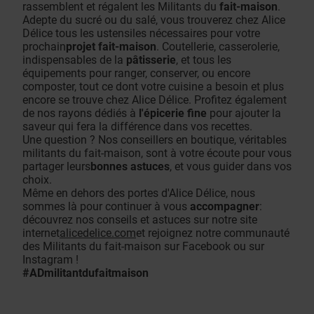
rassemblent et régalent les Militants du
fait-maison
.
Adepte du sucré ou du salé, vous trouverez chez Alice
Délice tous les ustensiles nécessaires pour votre
prochain
projet fait-maison
. Coutellerie, casserolerie,
indispensables de la
pâtisserie
, et tous les
équipements pour ranger, conserver, ou encore
composter, tout ce dont votre cuisine a besoin et plus
encore se trouve chez Alice Délice. Profitez également
de nos rayons dédiés à
l'épicerie fine
pour ajouter la
saveur qui fera la différence dans vos recettes.
Une question ? Nos conseillers en boutique, véritables
militants du fait-maison, sont à votre écoute pour vous
partager leurs
bonnes astuces
, et vous guider dans vos
choix.
Même en dehors des portes d'Alice Délice, nous
sommes là pour continuer à vous
accompagner
:
découvrez nos conseils et astuces sur notre site
interne
t
alicedelice.c
om
et rejoignez notre communauté
des Militants du fait-maison sur Facebook ou sur
Instagram !
#ADmilitantdufaitmaison