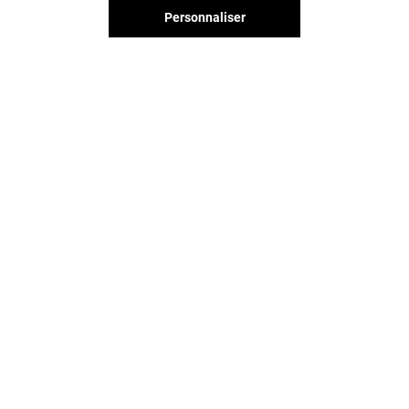
Personnaliser
Vous avez quitté Courier ?
L'aventure continue sur les
réseaux sociaux !
COURIER & VOUS
CONTACT