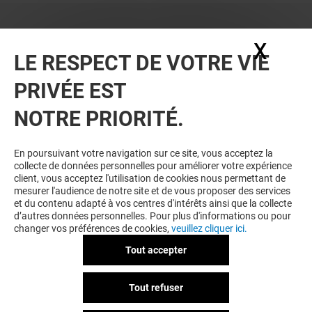
X
Masq
LE RESPECT DE VOTRE VIE
PRIVÉE EST
VOUS EN VOULEZ PLUS ? VOUS
NOTRE PRIORITÉ.
AIMEREZ PEUT-ÊTRE
En poursuivant votre navigation sur ce site, vous acceptez la
collecte de données personnelles pour améliorer votre expérience
client, vous acceptez l'utilisation de cookies nous permettant de
mesurer l'audience de notre site et de vous proposer des services
et du contenu adapté à vos centres d'intérêts ainsi que la collecte
d’autres données personnelles. Pour plus d'informations ou pour
changer vos préférences de cookies,
veuillez cliquer ici.
Tout accepter
PANDORA
ZARA
Tout refuser
Fermé
Fermé