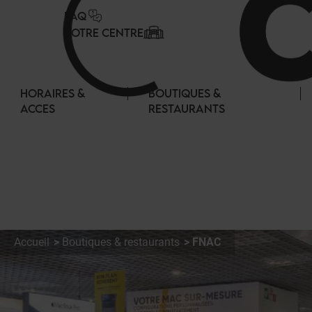
Panneau de gestion des cookies
FAQ
VOTRE CENTRE
HORAIRES &
BOUTIQUES &
ACCES
RESTAURANTS
Accueil
Boutiques & restaurants
FNAC