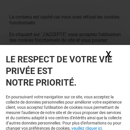
Le contenu est caché car vous avez refusé les cookies
fonctionnels.
En cliquant sur "J'ACCEPTE" vous acceptez l'utilisation
des cookies fonctionnels du site et vous pourrez
accéder au contenu. Vous pouvez changer à tout
X
Masq
moment vos consentements des cookies dans notre
LE RESPECT DE VOTRE VIE
page de management des cookies.
J'ACCEPTE
PRIVÉE EST
NOTRE PRIORITÉ.
En poursuivant votre navigation sur ce site, vous acceptez la
collecte de données personnelles pour améliorer votre expérience
client, vous acceptez l'utilisation de cookies nous permettant de
mesurer l'audience de notre site et de vous proposer des services
et du contenu adapté à vos centres d'intérêts ainsi que la collecte
d’autres données personnelles. Pour plus d'informations ou pour
changer vos préférences de cookies,
veuillez cliquer ici.