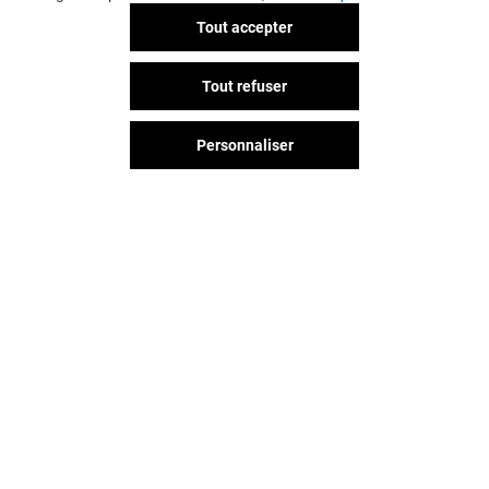
Tout accepter
Tout refuser
Personnaliser
Vous avez quitté Courier ?
L'aventure continue sur les
réseaux sociaux !